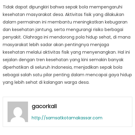
Tidak dapat dipungkiri bahwa sepak bola mempengaruhi
kesehatan masyarakat desa. Aktivitas fisik yang dilakukan
dalam permainan ini membantu meningkatkan kebugaran
dan kesehatan jantung, serta mengurangi risiko berbagai
penyakit. Olahraga ini mendorong pola hidup sehat, di mana
masyarakat lebih sadar akan pentingnya menjaga
kesehatan melalui aktivitas fisik yang menyenangkan. Hal ini
sejalan dengan tren kesehatan yang kini semakin banyak
diperhatikan di seluruh Indonesia, menjadikan sepak bola
sebagai salah satu pilar penting dalam mencapai gaya hidup
yang lebih sehat di kalangan warga desa.
gacorkali
http://samsatkotamakassar.com