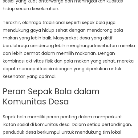
sosial yang kuat antarwarga dan meningkatkan kualitas
hidup secara keseluruhan.
Terakhir, olahraga tradisional seperti sepak bola juga
mendukung gaya hidup sehat dengan mendorong pola
makan yang lebih baik. Masyarakat desa yang aktif
berolahraga cenderung lebih menghargai kesehatan mereka
dan lebih cermat dalam memilih makanan. Dengan
kombinasi aktivitas fisik dan pola makan yang sehat, mereka
dapat mencapai keseimbangan yang diperlukan untuk
kesehatan yang optimal.
Peran Sepak Bola dalam
Komunitas Desa
Sepak bola memiliki peran penting dalam memperkuat
ikatan sosial di komunitas desa. Dalam setiap pertandingan,
penduduk desa berkumpul untuk mendukung tim lokal