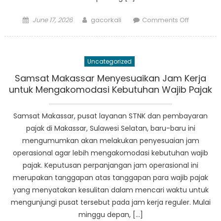
Posted
Author
on
June 17, 2026
gacorkali
Comments Off
on
Tips
Ahli
untuk
Uncategorized
Menangan
Kewajiba
Samsat Makassar Menyesuaikan Jam Kerja
Pajak
untuk Mengakomodasi Kebutuhan Wajib Pajak
Anda
Secara
Samsat Makassar, pusat layanan STNK dan pembayaran
Efisien
pajak di Makassar, Sulawesi Selatan, baru-baru ini
di
mengumumkan akan melakukan penyesuaian jam
Makassar
operasional agar lebih mengakomodasi kebutuhan wajib
pajak. Keputusan perpanjangan jam operasional ini
merupakan tanggapan atas tanggapan para wajib pajak
yang menyatakan kesulitan dalam mencari waktu untuk
mengunjungi pusat tersebut pada jam kerja reguler. Mulai
minggu depan, […]