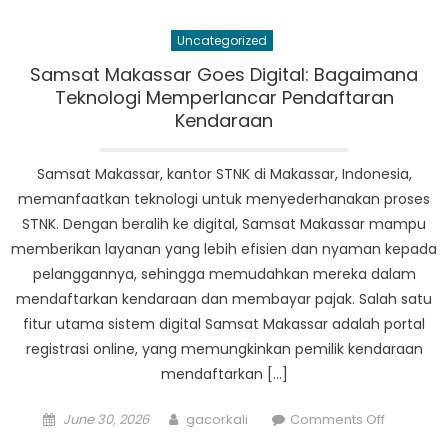
Kue
Tradision
Uncategorized
ke
Makana
Samsat Makassar Goes Digital: Bagaimana
Modern:
Teknologi Memperlancar Pendaftaran
Evolusi
Kendaraan
Kuliner
di
Samsat Makassar, kantor STNK di Makassar, Indonesia,
Kampun
memanfaatkan teknologi untuk menyederhanakan proses
STNK. Dengan beralih ke digital, Samsat Makassar mampu
memberikan layanan yang lebih efisien dan nyaman kepada
pelanggannya, sehingga memudahkan mereka dalam
mendaftarkan kendaraan dan membayar pajak. Salah satu
fitur utama sistem digital Samsat Makassar adalah portal
registrasi online, yang memungkinkan pemilik kendaraan
mendaftarkan […]
Posted
Author
on
June 30, 2026
gacorkali
Comments Off
on
Samsat