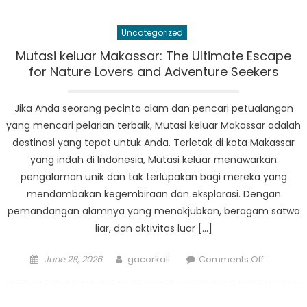
Dokumen
ke
Uncategorized
Piksel:
E-
Mutasi keluar Makassar: The Ultimate Escape
samsat
for Nature Lovers and Adventure Seekers
Menguba
Pemungu
Jika Anda seorang pecinta alam dan pencari petualangan
Pajak
yang mencari pelarian terbaik, Mutasi keluar Makassar adalah
di
destinasi yang tepat untuk Anda. Terletak di kota Makassar
Makassar
yang indah di Indonesia, Mutasi keluar menawarkan
pengalaman unik dan tak terlupakan bagi mereka yang
mendambakan kegembiraan dan eksplorasi. Dengan
pemandangan alamnya yang menakjubkan, beragam satwa
liar, dan aktivitas luar […]
Posted
Author
on
June 28, 2026
gacorkali
Comments Off
on
Mutasi
keluar
Makassar