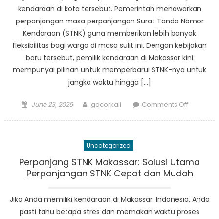
Sah
kendaraan di kota tersebut. Pemerintah menawarkan
Kendara
perpanjangan masa perpanjangan Surat Tanda Nomor
Anda
Kendaraan (STNK) guna memberikan lebih banyak
fleksibilitas bagi warga di masa sulit ini. Dengan kebijakan
baru tersebut, pemilik kendaraan di Makassar kini
mempunyai pilihan untuk memperbarui STNK-nya untuk
jangka waktu hingga […]
Posted
Author
on
June 23, 2026
gacorkali
Comments Off
on
Pemko
Makassar
Tawarka
Uncategorized
Perpanja
STNK
Perpanjang STNK Makassar: Solusi Utama
untuk
Perpanjangan STNK Cepat dan Mudah
Meringan
Beban
Jika Anda memiliki kendaraan di Makassar, Indonesia, Anda
Pemilik
pasti tahu betapa stres dan memakan waktu proses
Kendara