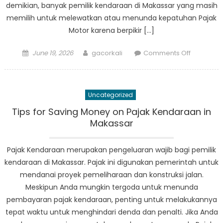
demikian, banyak pemilik kendaraan di Makassar yang masih
memilih untuk melewatkan atau menunda kepatuhan Pajak
Motor karena berpikir […]
Posted
Author
on
June 19, 2026
gacorkali
Comments Off
on
Pentingny
Kepatuha
Pajak
Uncategorized
Motor
di
Tips for Saving Money on Pajak Kendaraan in
Makassar
Makassar
Mengapa
Tidak
Pajak Kendaraan merupakan pengeluaran wajib bagi pemilik
Boleh
kendaraan di Makassar. Pajak ini digunakan pemerintah untuk
Dilewatka
mendanai proyek pemeliharaan dan konstruksi jalan.
Meskipun Anda mungkin tergoda untuk menunda
pembayaran pajak kendaraan, penting untuk melakukannya
tepat waktu untuk menghindari denda dan penalti. Jika Anda