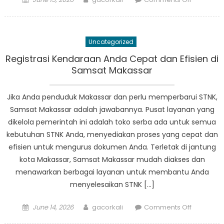
on
From
Urban
Legend
Uncategorized
to
Reality:
Registrasi Kendaraan Anda Cepat dan Efisien di
Investigas
Samsat Makassar
Fenomen
Seram
Jika Anda penduduk Makassar dan perlu memperbarui STNK,
di
Samsat Makassar adalah jawabannya. Pusat layanan yang
Alamat
dikelola pemerintah ini adalah toko serba ada untuk semua
Samsat
kebutuhan STNK Anda, menyediakan proses yang cepat dan
Makassar
efisien untuk mengurus dokumen Anda. Terletak di jantung
kota Makassar, Samsat Makassar mudah diakses dan
menawarkan berbagai layanan untuk membantu Anda
menyelesaikan STNK […]
Posted
Author
on
June 14, 2026
gacorkali
Comments Off
on
Registrasi