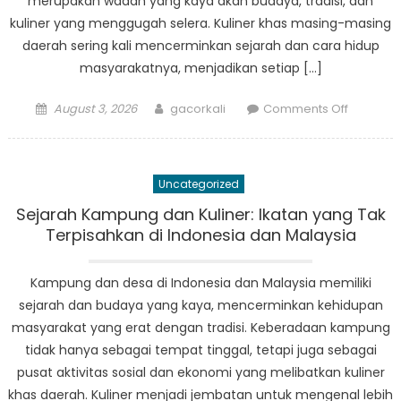
merupakan wadah yang kaya akan budaya, tradisi, dan
kuliner yang menggugah selera. Kuliner khas masing-masing
daerah sering kali mencerminkan sejarah dan cara hidup
masyarakatnya, menjadikan setiap […]
Posted
Author
on
August 3, 2026
gacorkali
Comments Off
on
Kampun
yang
Menginspi
Uncategorized
Kuliner
dan
Sejarah Kampung dan Kuliner: Ikatan yang Tak
Kearifan
Terpisahkan di Indonesia dan Malaysia
Lokal
Kampung dan desa di Indonesia dan Malaysia memiliki
sejarah dan budaya yang kaya, mencerminkan kehidupan
masyarakat yang erat dengan tradisi. Keberadaan kampung
tidak hanya sebagai tempat tinggal, tetapi juga sebagai
pusat aktivitas sosial dan ekonomi yang melibatkan kuliner
khas daerah. Kuliner menjadi jembatan untuk mengenal lebih