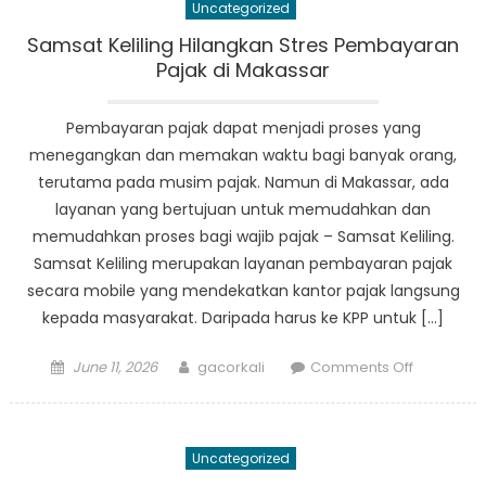
Uncategorized
Important
Dates
Samsat Keliling Hilangkan Stres Pembayaran
on
Pajak di Makassar
Jadwal
Samsat
Pembayaran pajak dapat menjadi proses yang
Makassar
menegangkan dan memakan waktu bagi banyak orang,
terutama pada musim pajak. Namun di Makassar, ada
layanan yang bertujuan untuk memudahkan dan
memudahkan proses bagi wajib pajak – Samsat Keliling.
Samsat Keliling merupakan layanan pembayaran pajak
secara mobile yang mendekatkan kantor pajak langsung
kepada masyarakat. Daripada harus ke KPP untuk […]
Posted
Author
on
June 11, 2026
gacorkali
Comments Off
on
Samsat
Keliling
Hilangkan
Uncategorized
Stres