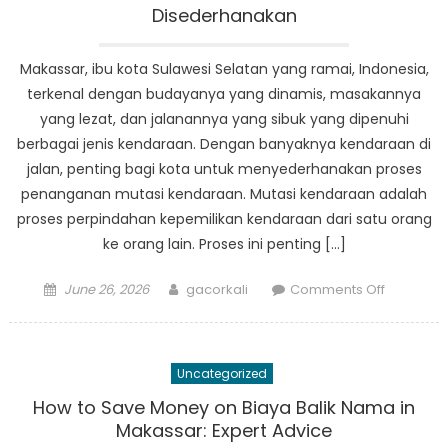
Disederhanakan
Makassar, ibu kota Sulawesi Selatan yang ramai, Indonesia,
terkenal dengan budayanya yang dinamis, masakannya
yang lezat, dan jalanannya yang sibuk yang dipenuhi
berbagai jenis kendaraan. Dengan banyaknya kendaraan di
jalan, penting bagi kota untuk menyederhanakan proses
penanganan mutasi kendaraan. Mutasi kendaraan adalah
proses perpindahan kepemilikan kendaraan dari satu orang
ke orang lain. Proses ini penting […]
Posted
Author
on
June 26, 2026
gacorkali
Comments Off
on
Proses
Mutasi
Kendara
Uncategorized
Makassar
Disederh
How to Save Money on Biaya Balik Nama in
Makassar: Expert Advice