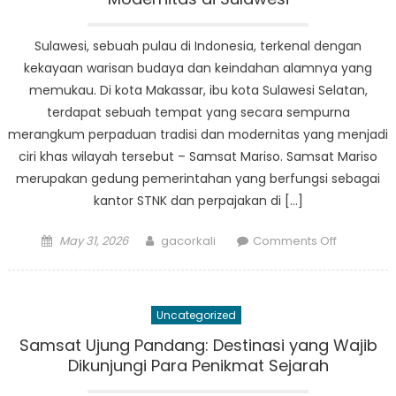
Limbah
Kertas
Sulawesi, sebuah pulau di Indonesia, terkenal dengan
dalam
kekayaan warisan budaya dan keindahan alamnya yang
Proses
memukau. Di kota Makassar, ibu kota Sulawesi Selatan,
STNK
terdapat sebuah tempat yang secara sempurna
merangkum perpaduan tradisi dan modernitas yang menjadi
ciri khas wilayah tersebut – Samsat Mariso. Samsat Mariso
merupakan gedung pemerintahan yang berfungsi sebagai
kantor STNK dan perpajakan di […]
Posted
Author
on
May 31, 2026
gacorkali
Comments Off
on
Samsat
Mariso:
Perpadua
Uncategorized
Tradisi
dan
Samsat Ujung Pandang: Destinasi yang Wajib
Modernita
Dikunjungi Para Penikmat Sejarah
di