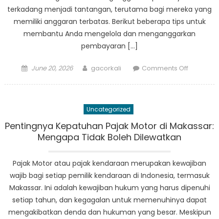
terkadang menjadi tantangan, terutama bagi mereka yang
memiliki anggaran terbatas. Berikut beberapa tips untuk
membantu Anda mengelola dan menganggarkan
pembayaran […]
Posted
Author
on
June 20, 2026
gacorkali
Comments Off
on
Tips
Mengelol
dan
Uncategorized
Mengang
Pembaya
Pentingnya Kepatuhan Pajak Motor di Makassar:
Pajak
Mengapa Tidak Boleh Dilewatkan
Mobil
Makassar
Pajak Motor atau pajak kendaraan merupakan kewajiban
wajib bagi setiap pemilik kendaraan di Indonesia, termasuk
Makassar. Ini adalah kewajiban hukum yang harus dipenuhi
setiap tahun, dan kegagalan untuk memenuhinya dapat
mengakibatkan denda dan hukuman yang besar. Meskipun