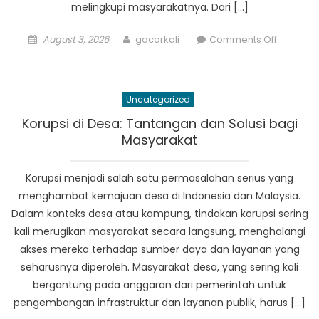
melingkupi masyarakatnya. Dari […]
Posted
Author
on
August 3, 2026
gacorkali
Comments Off
on
Kampun
dan
Kuliner:
Uncategorized
Menyela
Kekayaa
Korupsi di Desa: Tantangan dan Solusi bagi
Rasa
Masyarakat
di
Indonesi
Korupsi menjadi salah satu permasalahan serius yang
dan
menghambat kemajuan desa di Indonesia dan Malaysia.
Malaysia
Dalam konteks desa atau kampung, tindakan korupsi sering
kali merugikan masyarakat secara langsung, menghalangi
akses mereka terhadap sumber daya dan layanan yang
seharusnya diperoleh. Masyarakat desa, yang sering kali
bergantung pada anggaran dari pemerintah untuk
pengembangan infrastruktur dan layanan publik, harus […]