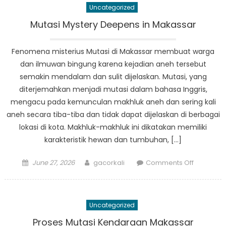
Uncategorized
The
Ultimate
Mutasi Mystery Deepens in Makassar
Escape
for
Fenomena misterius Mutasi di Makassar membuat warga
Nature
dan ilmuwan bingung karena kejadian aneh tersebut
Lovers
semakin mendalam dan sulit dijelaskan. Mutasi, yang
and
diterjemahkan menjadi mutasi dalam bahasa Inggris,
Adventur
mengacu pada kemunculan makhluk aneh dan sering kali
Seekers
aneh secara tiba-tiba dan tidak dapat dijelaskan di berbagai
lokasi di kota. Makhluk-makhluk ini dikatakan memiliki
karakteristik hewan dan tumbuhan, […]
Posted
Author
on
June 27, 2026
gacorkali
Comments Off
on
Mutasi
Mystery
Deepens
Uncategorized
in
Makassar
Proses Mutasi Kendaraan Makassar