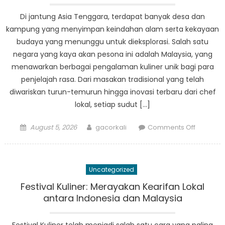
Di jantung Asia Tenggara, terdapat banyak desa dan
kampung yang menyimpan keindahan alam serta kekayaan
budaya yang menunggu untuk dieksplorasi. Salah satu
negara yang kaya akan pesona ini adalah Malaysia, yang
menawarkan berbagai pengalaman kuliner unik bagi para
penjelajah rasa. Dari masakan tradisional yang telah
diwariskan turun-temurun hingga inovasi terbaru dari chef
lokal, setiap sudut […]
Posted
Author
on
August 5, 2026
gacorkali
Comments Off
on
Menelusu
Kuliner
Tersembu
Uncategorized
Surga
Rasa
Festival Kuliner: Merayakan Kearifan Lokal
di
antara Indonesia dan Malaysia
Desa
Malaysia