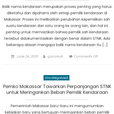
in
Balik nama kendaraan merupakan proses penting yang harus
Makassar
diketahui dan dipahami oleh setiap pemilik kendaraan di
Expert
Makassar. Proses ini melibatkan perubahan kepemilikan sah
Advice
suatu kendaraan dari satu orang ke orang lain, dan hal ini
penting untuk memastikan bahwa pemilik sah kendaraan
tersebut didokumentasikan dengan benar dalam STNK. Ada
beberapa alasan mengapa balik nama kendaraan itu […]
Posted
Author
on
June 24, 2026
gacorkali
Comments Off
on
Memaha
Pentingn
Balik
Uncategorized
Nama
Kendara
Pemko Makassar Tawarkan Perpanjangan STNK
di
untuk Meringankan Beban Pemilik Kendaraan
Makassar
Memastik
Pemerintah Makassar baru-baru ini mengumumkan
Kepemili
kebijakan baru yang bertujuan meringankan beban pemilik