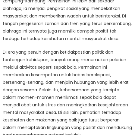
kampung-kampung. Permainan ini lebih dari sekadar
Kesehatan
Mental
olahraga; ia menjadi pengikat sosial yang mendekatkan
Desa:
masyarakat dan memberikan wadah untuk berinteraksi. Di
Sinergi
tengah pergeseran zaman dan tren yang terus berkembang,
yang
olahraga ini ternyata juga memiliki dampak positif tak
Tak
terduga terhadap kesehatan mental masyarakat desa.
Terduga
Di era yang penuh dengan ketidakpastian politik dan
tantangan kehidupan, banyak orang menemukan pelarian
melalui aktivitas seperti sepak bola. Permainan ini
memberikan kesempatan untuk bebas berekspresi,
bersenang-senang, dan menjalin hubungan yang lebih erat
dengan sesama. Selain itu, kebersamaan yang tercipta
dalam momen-momen menikmati sepak bola dapat
menjadi obat untuk stres dan meningkatkan kesejahteraan
mental masyarakat desa. Di sisi lain, perhatian terhadap
kesehatan dan makanan yang baik juga turut berperan
dalam menciptakan lingkungan yang positif dan mendukung