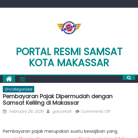
Skip
to
content
PORTAL RESMI SAMSAT
KOTA MAKASSAR
Uncategorized
Pembayaran Pajak Dipermudah dengan
Samsat Keliling di Makassar
Posted
Author
on
February 26, 2026
gacorkali
Comments Off
on
Pembayaran
Pajak
Pembayaran pajak merupakan suatu kewajiban yang
Dipermudah