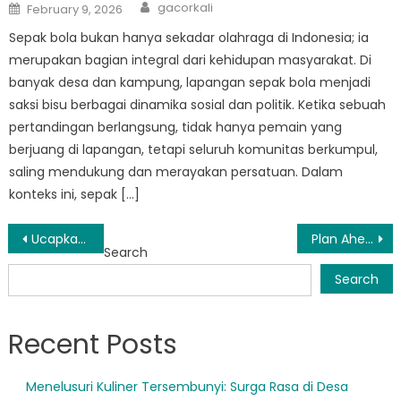
Author
Posted
gacorkali
February 9, 2026
on
Sepak bola bukan hanya sekadar olahraga di Indonesia; ia
merupakan bagian integral dari kehidupan masyarakat. Di
banyak desa dan kampung, lapangan sepak bola menjadi
saksi bisu berbagai dinamika sosial dan politik. Ketika sebuah
pertandingan berlangsung, tidak hanya pemain yang
berjuang di lapangan, tetapi seluruh komunitas berkumpul,
saling mendukung dan merayakan persatuan. Dalam
konteks ini, sepak […]
Post
Ucapkan Selamat Tinggal pada Antrean Panjang: Samsat Makassar Luncurkan Layanan Online
Plan Ahead: Jadwal Samsat Makassar for Easy Vehicle Registration
Search
navigation
Search
Recent Posts
Menelusuri Kuliner Tersembunyi: Surga Rasa di Desa