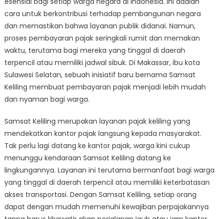
esensial bagi setiap warga negara di Indonesia. Ini adalah
dengan
Samsat
cara untuk berkontribusi terhadap pembangunan negara
Keliling
dan memastikan bahwa layanan publik didanai. Namun,
di
proses pembayaran pajak seringkali rumit dan memakan
Makassar
waktu, terutama bagi mereka yang tinggal di daerah
terpencil atau memiliki jadwal sibuk. Di Makassar, ibu kota
Sulawesi Selatan, sebuah inisiatif baru bernama Samsat
Keliling membuat pembayaran pajak menjadi lebih mudah
dan nyaman bagi warga.
Samsat Keliling merupakan layanan pajak keliling yang
mendekatkan kantor pajak langsung kepada masyarakat.
Tak perlu lagi datang ke kantor pajak, warga kini cukup
menunggu kendaraan Samsat Keliling datang ke
lingkungannya. Layanan ini terutama bermanfaat bagi warga
yang tinggal di daerah terpencil atau memiliki keterbatasan
akses transportasi. Dengan Samsat Keliling, setiap orang
dapat dengan mudah memenuhi kewajiban perpajakannya