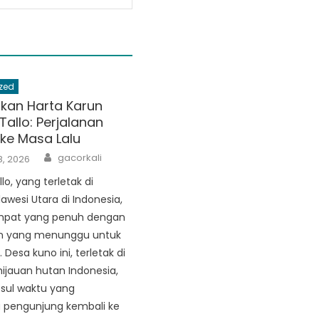
zed
an Harta Karun
allo: Perjalanan
ke Masa Lalu
Author
gacorkali
, 2026
o, yang terletak di
lawesi Utara di Indonesia,
mpat yang penuh dengan
un yang menunggu untuk
Desa kuno ini, terletak di
ijauan hutan Indonesia,
sul waktu yang
engunjung kembali ke