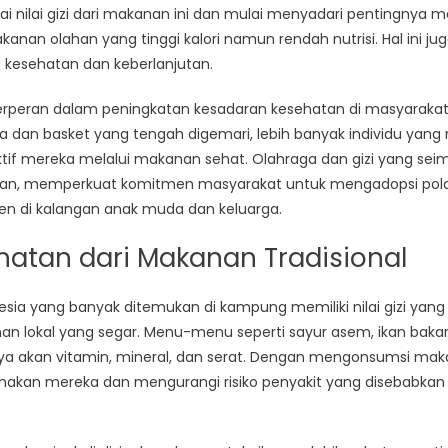
i nilai gizi dari makanan ini dan mulai menyadari pentingnya 
nan olahan yang tinggi kalori namun rendah nutrisi. Hal ini jug
 kesehatan dan keberlanjutan.
a berperan dalam peningkatan kesadaran kesehatan di masyarak
la dan basket yang tengah digemari, lebih banyak individu yang
if mereka melalui makanan sehat. Olahraga dan gizi yang seim
n, memperkuat komitmen masyarakat untuk mengadopsi pola 
ren di kalangan anak muda dan keluarga.
atan dari Makanan Tradisional
esia yang banyak ditemukan di kampung memiliki nilai gizi yang
lokal yang segar. Menu-menu seperti sayur asem, ikan bakar, d
aya akan vitamin, mineral, dan serat. Dengan mengonsumsi mak
makan mereka dan mengurangi risiko penyakit yang disebabka