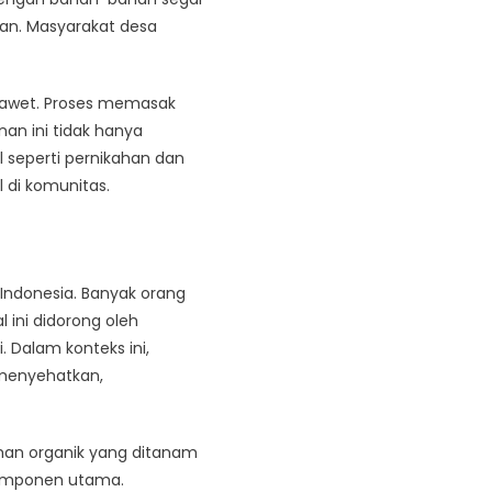
tan. Masyarakat desa
ngawet. Proses memasak
n ini tidak hanya
l seperti pernikahan dan
 di komunitas.
Indonesia. Banyak orang
l ini didorong oleh
Dalam konteks ini,
 menyehatkan,
an organik yang ditanam
 komponen utama.