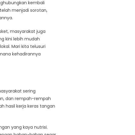
nghubungkan kembali
elah menjadi sorotan,
annya.
sket, masyarakat juga
ng kini lebih mudah
al. Mari kita telusuri
imana kehadirannya
asyarakat sering
an, dan rempah-rempah
 hasil kerja keras tangan
an yang kaya nutrisi.
k dengan bahan-bahan segar