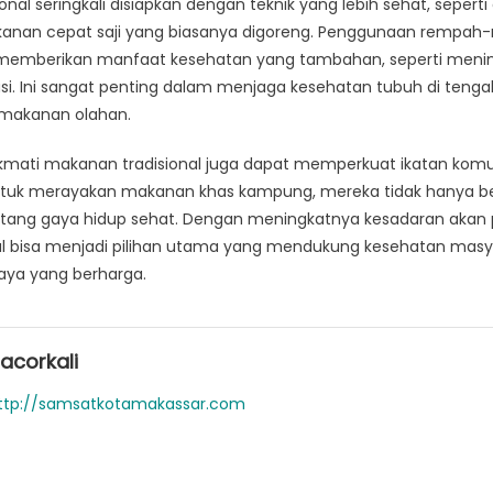
onal seringkali disiapkan dengan teknik yang lebih sehat, seperti
anan cepat saji yang biasanya digoreng. Penggunaan rempah
a memberikan manfaat kesehatan yang tambahan, seperti meni
masi. Ini sangat penting dalam menjaga kesehatan tubuh di ten
h makanan olahan.
kmati makanan tradisional juga dapat memperkuat ikatan komun
tuk merayakan makanan khas kampung, mereka tidak hanya ber
entang gaya hidup sehat. Dengan meningkatnya kesadaran aka
al bisa menjadi pilihan utama yang mendukung kesehatan masy
aya yang berharga.
acorkali
ttp://samsatkotamakassar.com