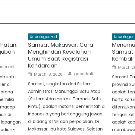
Uncategorized
Uncategori
hatan:
Samsat Makassar: Cara
Menemuk
gubah
Menghindari Kesalahan
Samsat T
Umum Saat Registrasi
Kembali 
Kendaraan
thor
Posted
corkali
March 28
on
Author
Posted
gacorkali
March 18, 2026
ah satu
on
Samsat Tall
Samsat, singkatan dari Sistem
er di
provinsi Su
Administrasi Manunggal Satu Atap
 sarana
adalah te
(Sistem Administrasi Terpadu Satu
emiliki
harta kar
Pintu), adalah instansi pemerintah di
erhadap
ditemukan. 
Indonesia yang bertanggung jawab
an di
tengah keh
di bidang STNK dan perpajakan. Di
-lapangan
adalah kap
Makassar, ibu kota Sulawesi Selatan,
tadion-
membawa p