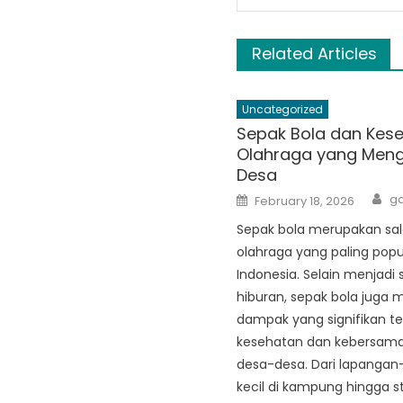
Related Articles
Uncategorized
Sepak Bola dan Kese
Olahraga yang Men
Desa
Au
Posted
ga
February 18, 2026
on
Sepak bola merupakan sal
olahraga yang paling popul
Indonesia. Selain menjadi
hiburan, sepak bola juga m
dampak yang signifikan t
kesehatan dan kebersama
desa-desa. Dari lapangan
kecil di kampung hingga s