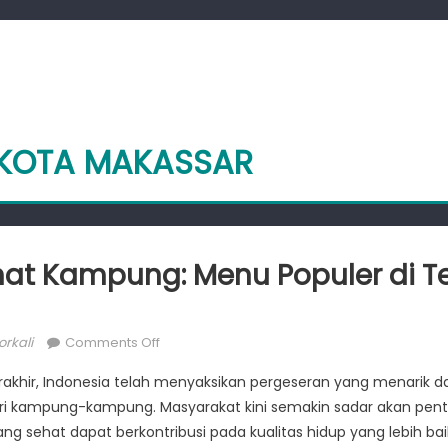
 KOTA MAKASSAR
at Kampung: Menu Populer di 
or
on
rkali
Comments Off
Makanan
akhir, Indonesia telah menyaksikan pergeseran yang menarik 
Sehat
ri kampung-kampung. Masyarakat kini semakin sadar akan pen
Kampung:
 sehat dapat berkontribusi pada kualitas hidup yang lebih baik
Menu