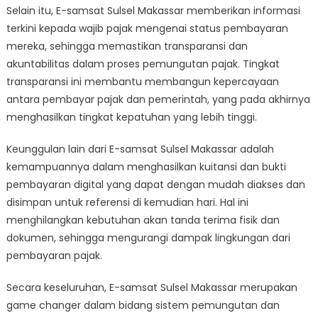
Selain itu, E-samsat Sulsel Makassar memberikan informasi
terkini kepada wajib pajak mengenai status pembayaran
mereka, sehingga memastikan transparansi dan
akuntabilitas dalam proses pemungutan pajak. Tingkat
transparansi ini membantu membangun kepercayaan
antara pembayar pajak dan pemerintah, yang pada akhirnya
menghasilkan tingkat kepatuhan yang lebih tinggi.
Keunggulan lain dari E-samsat Sulsel Makassar adalah
kemampuannya dalam menghasilkan kuitansi dan bukti
pembayaran digital yang dapat dengan mudah diakses dan
disimpan untuk referensi di kemudian hari. Hal ini
menghilangkan kebutuhan akan tanda terima fisik dan
dokumen, sehingga mengurangi dampak lingkungan dari
pembayaran pajak.
Secara keseluruhan, E-samsat Sulsel Makassar merupakan
game changer dalam bidang sistem pemungutan dan