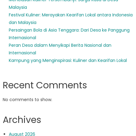
Malaysia
Festival Kuliner: Merayakan Kearifan Lokal antara Indonesia
dan Malaysia
Persaingan Bola di Asia Tenggara: Dari Desa ke Panggung
Internasional
Peran Desa dalam Menyikapi Berita Nasional dan
Internasional
Kampung yang Menginspirasi: Kuliner dan Kearifan Lokal
Recent Comments
No comments to show.
Archives
August 2026