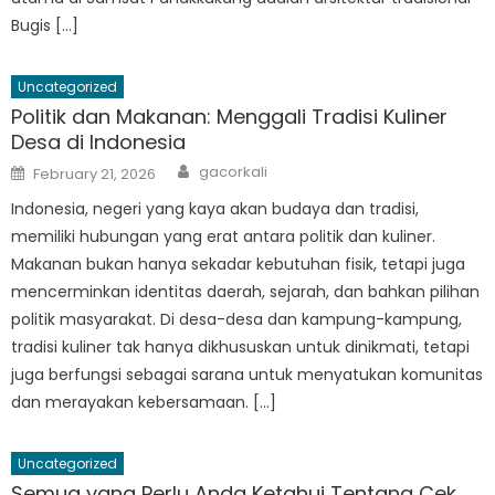
Bugis […]
Uncategorized
Politik dan Makanan: Menggali Tradisi Kuliner
Desa di Indonesia
Author
Posted
gacorkali
February 21, 2026
on
Indonesia, negeri yang kaya akan budaya dan tradisi,
memiliki hubungan yang erat antara politik dan kuliner.
Makanan bukan hanya sekadar kebutuhan fisik, tetapi juga
mencerminkan identitas daerah, sejarah, dan bahkan pilihan
politik masyarakat. Di desa-desa dan kampung-kampung,
tradisi kuliner tak hanya dikhususkan untuk dinikmati, tetapi
juga berfungsi sebagai sarana untuk menyatukan komunitas
dan merayakan kebersamaan. […]
Uncategorized
Semua yang Perlu Anda Ketahui Tentang Cek