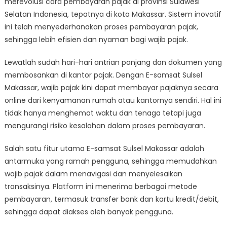
merevolusi cara pembayaran pajak di provinsi Sulawesi
Makassar:
Solusi
Selatan Indonesia, tepatnya di kota Makassar. Sistem inovatif
Digital
ini telah menyederhanakan proses pembayaran pajak,
Permudah
sehingga lebih efisien dan nyaman bagi wajib pajak.
Pembayaran
Pajak
Lewatlah sudah hari-hari antrian panjang dan dokumen yang
membosankan di kantor pajak. Dengan E-samsat Sulsel
Makassar, wajib pajak kini dapat membayar pajaknya secara
online dari kenyamanan rumah atau kantornya sendiri. Hal ini
tidak hanya menghemat waktu dan tenaga tetapi juga
mengurangi risiko kesalahan dalam proses pembayaran.
Salah satu fitur utama E-samsat Sulsel Makassar adalah
antarmuka yang ramah pengguna, sehingga memudahkan
wajib pajak dalam menavigasi dan menyelesaikan
transaksinya. Platform ini menerima berbagai metode
pembayaran, termasuk transfer bank dan kartu kredit/debit,
sehingga dapat diakses oleh banyak pengguna.