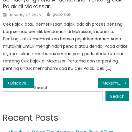
Pajak di Makassar
Author
Posted
gacorkali
January 27, 2026
on
Cek Pajak, atau pemeriksaan pajak, adalah proses penting
bagi semua pemilik kendaraan di Makassar, Indonesia.
Penting untuk memastikan bahwa pajak kendaraan Anda
mutakhir untuk menghindari penalti atau denda. Pada artikel
ini, kami akan membahas semua yang perlu Anda ketahui
tentang Cek Pajak di Makassar. Pertama dan terpenting,
penting untuk memahami apa itu Cek Pajak. Cek […]
Post
Discovering the Untouched Beauty of Mutasi keluar Makassar: A Traveler’s Paradise
Maksimalkan Penghematan Anda dengan Tips Ahli Pajak Kendaraan di Makassar
Search
navigation
Search
Recent Posts
Menelusuri Kuliner Tersembunyi: Surga Rasa di Desa