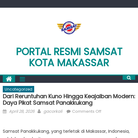
Skip
to
content
PORTAL RESMI SAMSAT
KOTA MAKASSAR
Uncategorized
Dari Reruntuhan Kuno Hingga Keajaiban Modern:
Daya Pikat Samsat Panakkukang
Posted
Author
on
April 28, 2026
gacorkali
Comments Off
on
Dari
Reruntuhan
Samsat Panakkukang, yang terletak di Makassar, Indonesia,
Kuno