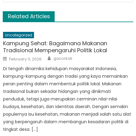
Related Articles
Uncategorized
Kampung Sehat: Bagaimana Makanan
Tradisional Mempengaruhi Politik Lokal
Author
Posted
gacorkali
February 11, 2026
on
Di tengah dinamika kehidupan masyarakat Indonesia,
kampung-kampung dengan tradisi yang kaya memainkan
peran penting dalam membentuk politik lokal. Makanan
tradisional bukan sekadar hidangan yang dinikmati
penduduk, tetapi juga merupakan cerminan nilai-nilai
budaya, kesehatan, dan identitas daerah. Dengan semakin
populernya isu kesehatan, makanan menjadi salah satu alat
yang berpengaruh dalam membangun kesadaran politik di
tingkat desa. […]