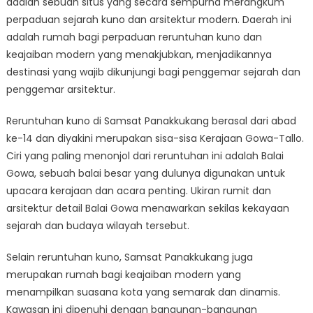
adalah sebuah situs yang secara sempurna merangkum
Hingga
Keajaiban
perpaduan sejarah kuno dan arsitektur modern. Daerah ini
Modern:
adalah rumah bagi perpaduan reruntuhan kuno dan
Daya
keajaiban modern yang menakjubkan, menjadikannya
Pikat
destinasi yang wajib dikunjungi bagi penggemar sejarah dan
Samsat
penggemar arsitektur.
Panakkukang
Reruntuhan kuno di Samsat Panakkukang berasal dari abad
ke-14 dan diyakini merupakan sisa-sisa Kerajaan Gowa-Tallo.
Ciri yang paling menonjol dari reruntuhan ini adalah Balai
Gowa, sebuah balai besar yang dulunya digunakan untuk
upacara kerajaan dan acara penting. Ukiran rumit dan
arsitektur detail Balai Gowa menawarkan sekilas kekayaan
sejarah dan budaya wilayah tersebut.
Selain reruntuhan kuno, Samsat Panakkukang juga
merupakan rumah bagi keajaiban modern yang
menampilkan suasana kota yang semarak dan dinamis.
Kawasan ini dipenuhi dengan bangunan-bangunan