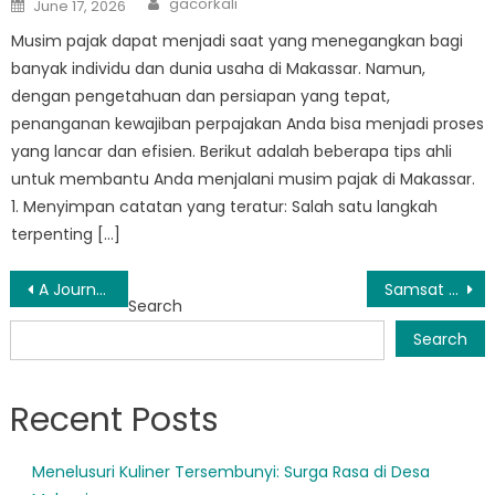
Posted
gacorkali
June 17, 2026
on
Musim pajak dapat menjadi saat yang menegangkan bagi
banyak individu dan dunia usaha di Makassar. Namun,
dengan pengetahuan dan persiapan yang tepat,
penanganan kewajiban perpajakan Anda bisa menjadi proses
yang lancar dan efisien. Berikut adalah beberapa tips ahli
untuk membantu Anda menjalani musim pajak di Makassar.
1. Menyimpan catatan yang teratur: Salah satu langkah
terpenting […]
Post
A Journey Through Time: The Enchanting Samsat Sulsel Makassar Museum
Samsat Rappocini: Destinasi yang Wajib Dikunjungi bagi Pencinta Alam dan Penggemar Sejarah
Search
navigation
Search
Recent Posts
Menelusuri Kuliner Tersembunyi: Surga Rasa di Desa